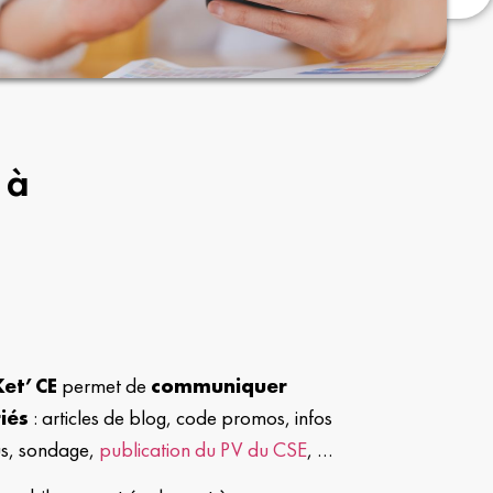
 à
Ket’CE
permet de
communiquer
iés
: articles de blog, code promos, infos
us, sondage,
publication du PV du CSE
, …