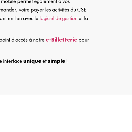
n mobile permet également à vos
mmander, voire payer les activités du CSE.
ont en lien avec le
logiciel de gestion
et la
oint d’accès à notre
e-Billetterie
pour
e interface
unique
et
simple
!