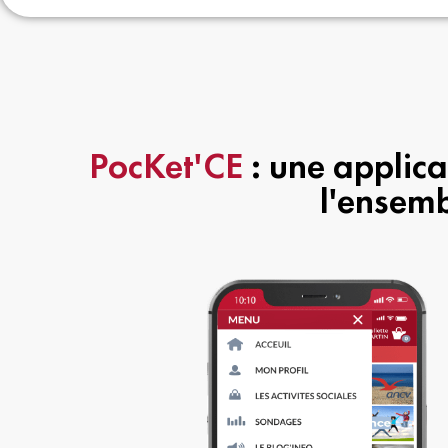
PocKet'CE
: une applic
l'ensemb