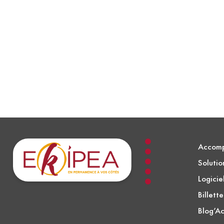
Accom
Solutio
Logicie
Billett
Blog’Ac