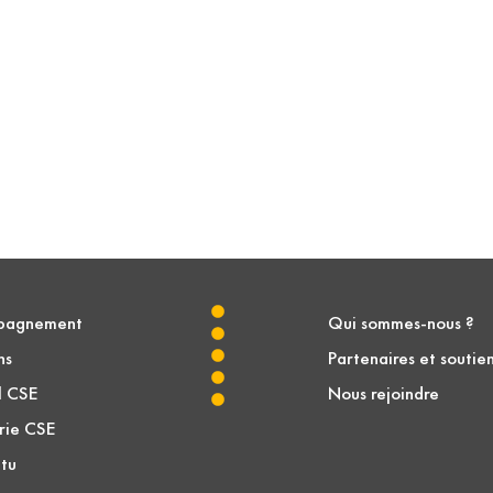
pagnement
Qui sommes-nous ?
ns
Partenaires et soutie
l CSE
Nous rejoindre
erie CSE
tu